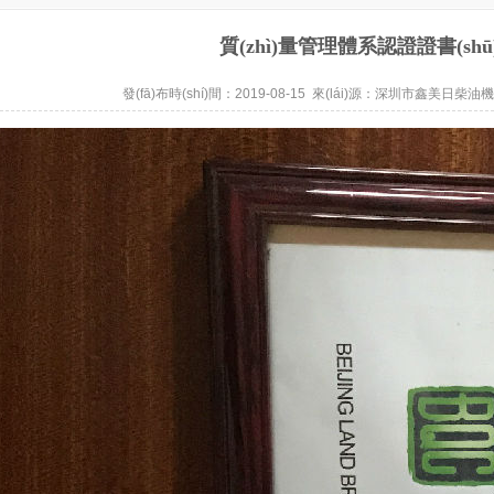
質(zhì)量管理體系認證證書(shū)
發(fā)布時(shí)間：2019-08-15 來(lái)源：
深圳市鑫美日柴油機