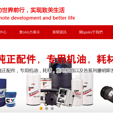
中心
實(shí)力展示
新聞資訊
關(guān)于我們
當前位置：
首頁(yè)
>
實(shí)力展示
>
榮譽(yù)資質(zhì)