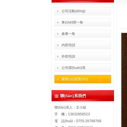
公司活動(dòng)
車(chē)間一角
倉庫一角
內部培訓
外部培訓
公司環(huán)境
榮譽(yù)資質(zhì)
聯(lián)系我們
聯(lián)系人：文小姐
手 機：13632858523
電 話(huà)：0755-26788768