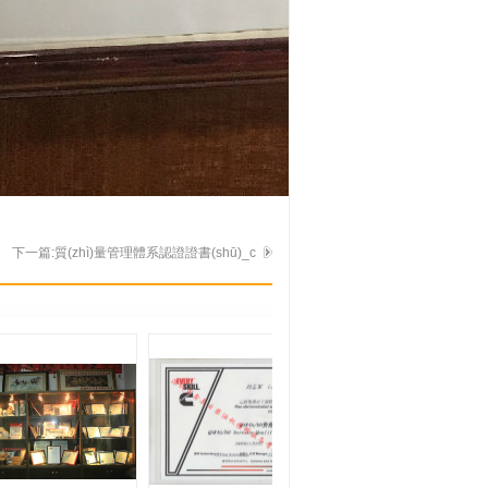
下一篇:質(zhì)量管理體系認證證書(shū)_c