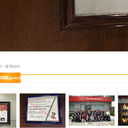
上一篇:無(wú)
相關(guān)展示