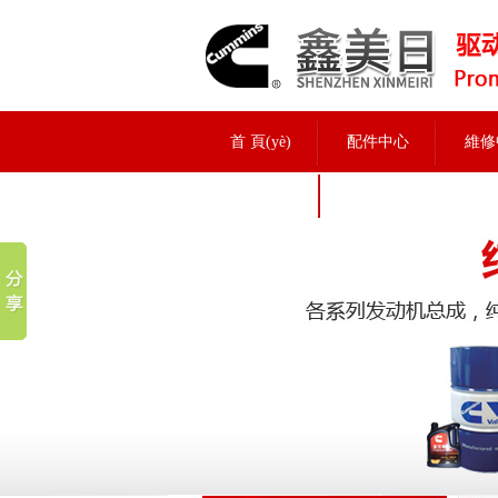
首 頁(yè)
配件中心
維修
招聘信息
實(shí)力展示