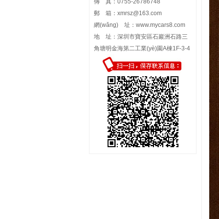
傳 真：0755-26786748
郵 箱：
xmrsz@163.com
網(wǎng) 址：
www.mycars8.com
地 址：深圳市寶安區石巖洲石路三
角塘明金海第二工業(yè)園A棟1F-3-4