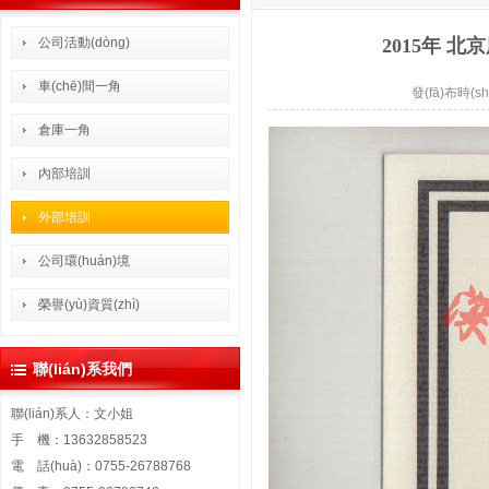
公司活動(dòng)
2015年 北
車(chē)間一角
發(fā)布時(sh
倉庫一角
內部培訓
外部培訓
公司環(huán)境
榮譽(yù)資質(zhì)
聯(lián)系我們
聯(lián)系人：文小姐
手 機：13632858523
電 話(huà)：0755-26788768