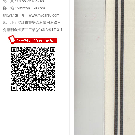
傳 真：0755-26786748
郵 箱：
xmrsz@163.com
網(wǎng) 址：
www.mycars8.com
地 址：深圳市寶安區石巖洲石路三
角塘明金海第二工業(yè)園A棟1F-3-4