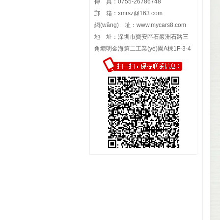
傳 真：0755-26786748
郵 箱：
xmrsz@163.com
網(wǎng) 址：
www.mycars8.com
地 址：深圳市寶安區石巖洲石路三
角塘明金海第二工業(yè)園A棟1F-3-4