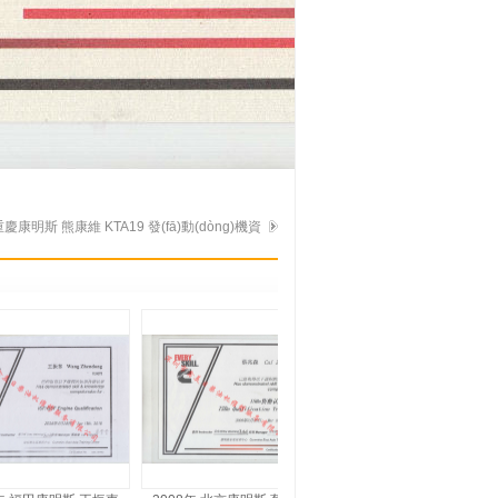
慶康明斯 熊康維 KTA19 發(fā)動(dòng)機資
格認證培訓證書(shū)