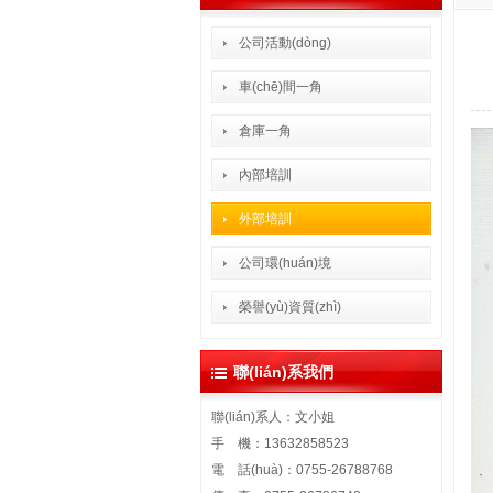
公司活動(dòng)
車(chē)間一角
倉庫一角
內部培訓
外部培訓
公司環(huán)境
榮譽(yù)資質(zhì)
聯(lián)系我們
聯(lián)系人：文小姐
手 機：13632858523
電 話(huà)：0755-26788768