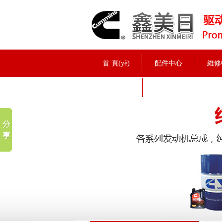
首 頁(yè)
配件中心
維修
招聘信息
實(shí)力展示