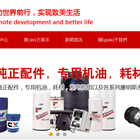
中心
實(shí)力展示
新聞資訊
關(guān)于我們
當前位置：
首頁(yè)
>
實(shí)力展示
>
外部培訓