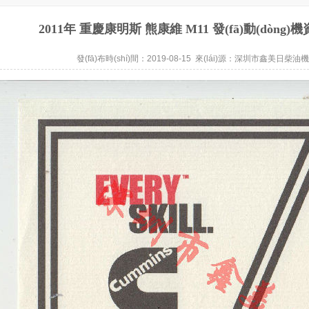
2011年 重慶康明斯 熊康維 M11 發(fā)動(dòng
發(fā)布時(shí)間：2019-08-15 來(lái)源：
深圳市鑫美日柴油機