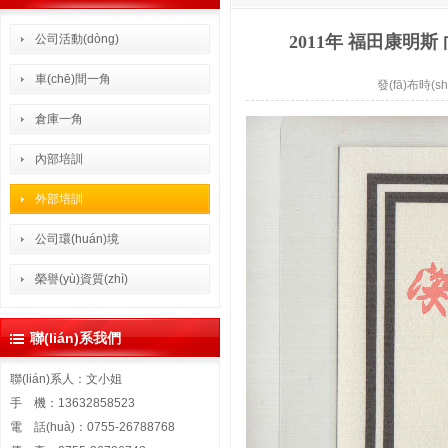
公司活動(dòng)
2011年 福田康明斯 向
車(chē)間一角
發(fā)布時(sh
倉庫一角
內部培訓
外部培訓
公司環(huán)境
榮譽(yù)資質(zhì)
聯(lián)系我們
聯(lián)系人：文小姐
手 機：13632858523
電 話(huà)：0755-26788768