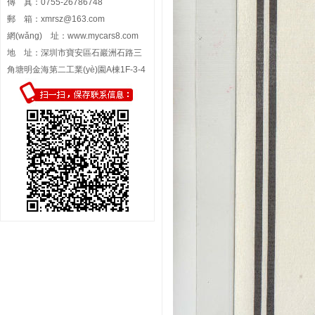
傳 真：0755-26786748
郵 箱：
xmrsz@163.com
網(wǎng) 址：
www.mycars8.com
地 址：深圳市寶安區石巖洲石路三
角塘明金海第二工業(yè)園A棟1F-3-4