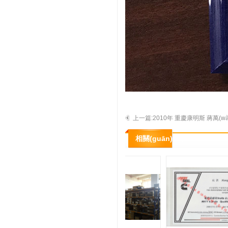
上一篇:2010年 重慶康明斯 蔣萬(wàn
(wù)資格認證培訓證書(shū)
相關(guān)展示