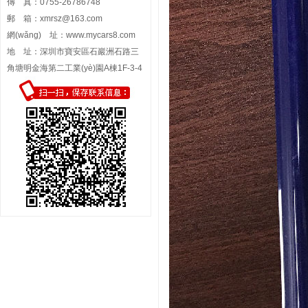
傳 真：0755-26786748
郵 箱：
xmrsz@163.com
網(wǎng) 址：
www.mycars8.com
地 址：深圳市寶安區石巖洲石路三
角塘明金海第二工業(yè)園A棟1F-3-4