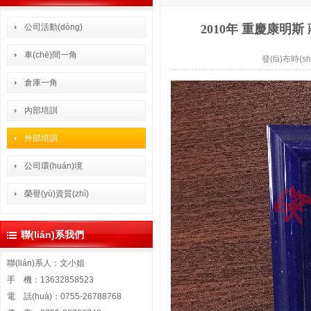
公司活動(dòng)
2010年 重慶康明斯 蔣
車(chē)間一角
發(fā)布時(sh
倉庫一角
內部培訓
外部培訓
公司環(huán)境
榮譽(yù)資質(zhì)
聯(lián)系我們
聯(lián)系人：文小姐
手 機：13632858523
電 話(huà)：0755-26788768