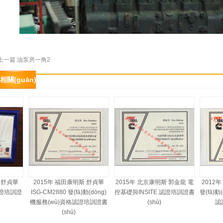
上一篇:油泵房一角2
相關(guān)展示
舒貞華
2015年 福田康明斯 舒貞華
2015年 北京康明斯 郭金龍 電
2012年 
證培訓證
ISG-CM2880 發(fā)動(dòng)
控基礎與INSITE 認證培訓證書
發(fā)動(
機服務(wù)資格認證培訓證書
(shū)
認證
(shū)