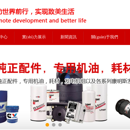
中心
實(shí)力展示
新聞資訊
關(guān)于我們
當前位置：
首頁(yè)
>
實(shí)力展示
>
車(chē)間一角