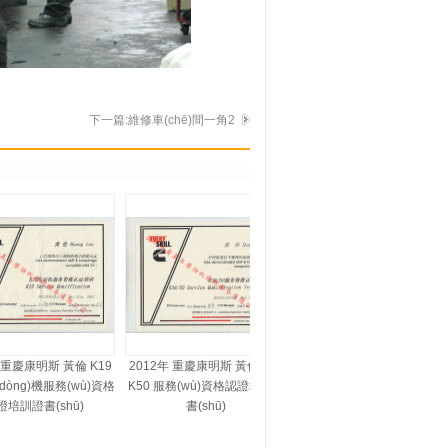
下一篇:維修車(chē)間一角2
重慶康明斯 黃倫 K19
2012年 重慶康明斯 黃倫 K38
公司環(huán)境-會(huì )議室
dòng)機服務(wù)資格
K50 服務(wù)資格認證培訓證
培訓證書(shū)
書(shū)