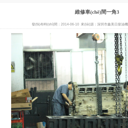
維修車(chē)間一角3
發(fā)布時(shí)間：2014-06-10 來(lái)源：
深圳市鑫美日柴油機