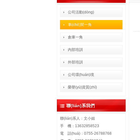
公司活動(dòng)
車(chē)間一角
倉庫一角
內部培訓
外部培訓
公司環(huán)境
榮譽(yù)資質(zhì)
聯(lián)系我們
聯(lián)系人：文小姐
手 機：13632858523
電 話(huà)：0755-26788768