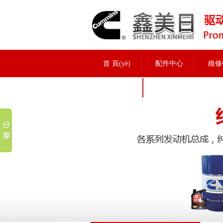
首 頁(yè)
配件中心
維修
招聘信息
實(shí)力展示