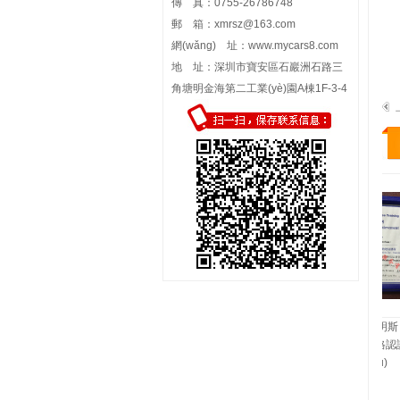
傳 真：0755-26786748
郵 箱：
xmrsz@163.com
網(wǎng) 址：
www.mycars8.com
地 址：深圳市寶安區石巖洲石路三
角塘明金海第二工業(yè)園A棟1F-3-4
2006年 北京康明斯 
ISC 服務(wù)資格認
書(shū)